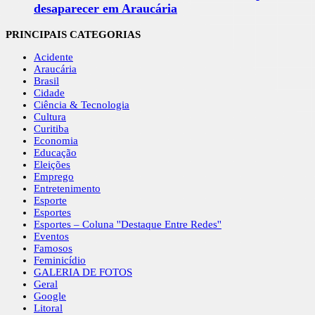
desaparecer em Araucária
PRINCIPAIS CATEGORIAS
Acidente
Araucária
Brasil
Cidade
Ciência & Tecnologia
Cultura
Curitiba
Economia
Educação
Eleições
Emprego
Entretenimento
Esporte
Esportes
Esportes – Coluna ''Destaque Entre Redes''
Eventos
Famosos
Feminicídio
GALERIA DE FOTOS
Geral
Google
Litoral