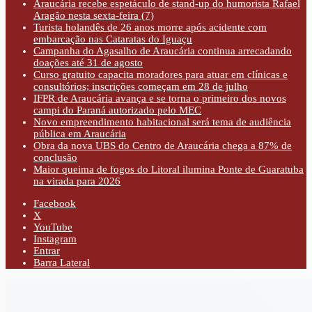
Araucária recebe espetáculo de stand-up do humorista Rafael
Aragão nesta sexta-feira (7)
Turista holandês de 26 anos morre após acidente com
embarcação nas Cataratas do Iguaçu
Campanha do Agasalho de Araucária continua arrecadando
doações até 31 de agosto
Curso gratuito capacita moradores para atuar em clínicas e
consultórios; inscrições começam em 28 de julho
IFPR de Araucária avança e se torna o primeiro dos novos
campi do Paraná autorizado pelo MEC
Novo empreendimento habitacional será tema de audiência
pública em Araucária
Obra da nova UBS do Centro de Araucária chega a 87% de
conclusão
Maior queima de fogos do Litoral ilumina Ponte de Guaratuba
na virada para 2026
Facebook
X
YouTube
Instagram
Entrar
Barra Lateral