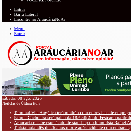
VOCÊ REPÓRTER
Entrar
Barra Lateral
Encontre no AraucáriaNoAr
Menu
Entrar
sábado, 08 ago, 2026
Notícias de Última Hora
Terminal Vila Angélica terá mutirão com entrevistas de emprego 
Parque Cachoeira será palco da 18.ª edição do Festcar a partir 
Araucária recebe espetáculo de stand-up do humorista Rafael Ar
Turista holandês de 26 anos morre após acidente com embarcaç