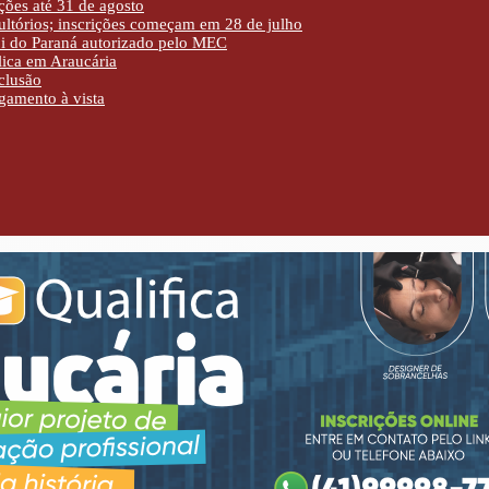
ões até 31 de agosto
sultórios; inscrições começam em 28 de julho
pi do Paraná autorizado pelo MEC
lica em Araucária
clusão
gamento à vista