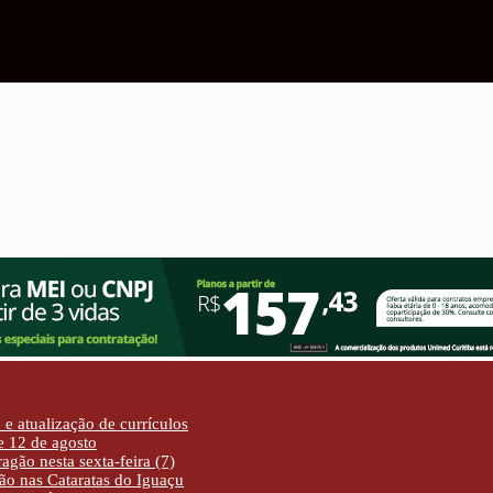
e atualização de currículos
de 12 de agosto
agão nesta sexta-feira (7)
ão nas Cataratas do Iguaçu