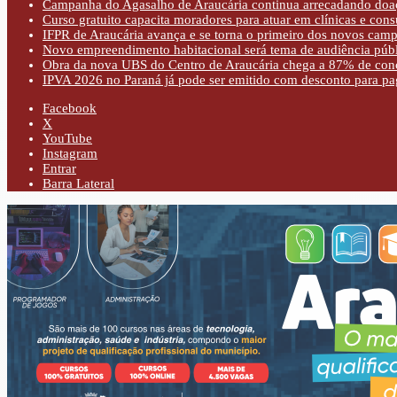
Campanha do Agasalho de Araucária continua arrecadando doaç
Curso gratuito capacita moradores para atuar em clínicas e con
IFPR de Araucária avança e se torna o primeiro dos novos cam
Novo empreendimento habitacional será tema de audiência púb
Obra da nova UBS do Centro de Araucária chega a 87% de con
IPVA 2026 no Paraná já pode ser emitido com desconto para pa
Facebook
X
YouTube
Instagram
Entrar
Barra Lateral