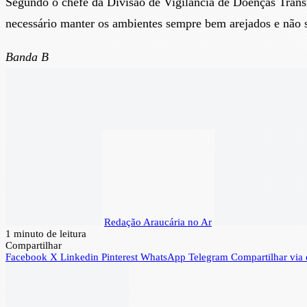
Segundo o chefe da Divisão de Vigilância de Doenças Trans
necessário manter os ambientes sempre bem arejados e não s
Banda B
Redação Araucária no Ar
1 minuto de leitura
Compartilhar
Facebook
X
Linkedin
Pinterest
WhatsApp
Telegram
Compartilhar via 