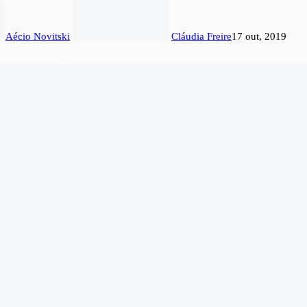
Aécio Novitski
Cláudia Freire
17 out, 2019