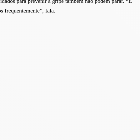
uidados para prevenir a gripe também não podem parar. “É
s frequentemente”, fala.