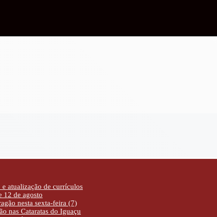
e atualização de currículos
de 12 de agosto
agão nesta sexta-feira (7)
ão nas Cataratas do Iguaçu