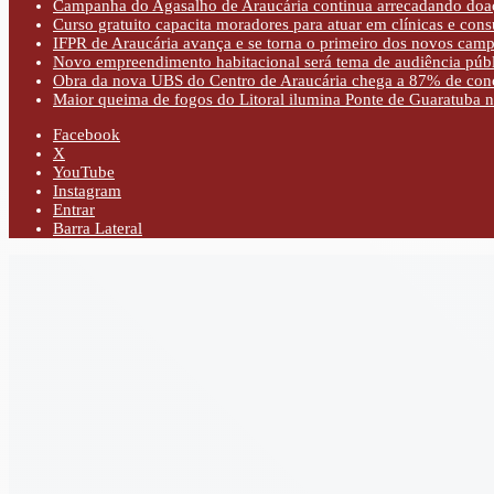
Campanha do Agasalho de Araucária continua arrecadando doaç
Curso gratuito capacita moradores para atuar em clínicas e con
IFPR de Araucária avança e se torna o primeiro dos novos cam
Novo empreendimento habitacional será tema de audiência púb
Obra da nova UBS do Centro de Araucária chega a 87% de con
Maior queima de fogos do Litoral ilumina Ponte de Guaratuba n
Facebook
X
YouTube
Instagram
Entrar
Barra Lateral