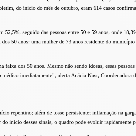
boletim, do inicio do mês de outubro, eram 614 casos confirm
om 52,5%, seguido das pessoas entre 50 e 59 anos, onde 18,3% 
ma dos 50 anos: uma mulher de 73 anos residente do municípi
a faixa dos 50 anos. Mesmo não sendo idosas, essas pessoas 
o médico imediatamente”, alerta Acácia Nasr, Coordenadora d
ício repentino; além de tosse persistente; inflamação na garg
tir do início desses sinais, o quadro pode evoluir rapidament