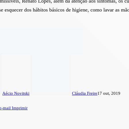
missíveis, Renato Lopes, além da atenção aos sintomas, os c
e esquecer dos hábitos básicos de higiene, como lavar as mão
Aécio Novitski
Cláudia Freire
17 out, 2019
e-mail
Imprimir