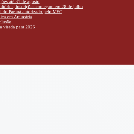
ões até 31 de agosto
sultórios; inscrições começam em 28 de julho
pi do Paraná autorizado pelo MEC
lica em Araucária
clusão
a virada para 2026