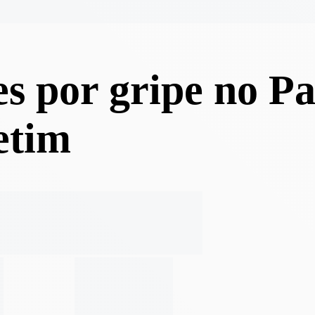
s por gripe no P
etim