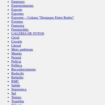
Emprego
Entretenimento
Esporte
Esportes
Esportes – Coluna ''Destaque Entre Redes''
Eventos
Famosos
Feminicídio
GALERIA DE FOTOS
Geral
Google
Litoral
Meio ambiente
Mundo
Paraná
Polícia
Política
Reconhecimento
Redação
Religião
RMC
Saúde
Segurança
Sul
Tempo
Tragédia