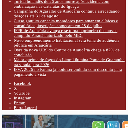
Turista holandês de 26 anos morre após acidente com
embarcação nas Cataratas do Iguaçu
Campanha do Agasalho de Araucária continua arrecadando
doações até 31 de agosto
Curso gratuito capacita moradores para atuar em clínicas e
consultórios; inscrições começam em 28 de julho
IFPR de Araucária avança e se torna o primeiro dos novos
campi do Paraná autorizado pelo MEC
Novo empreendimento habitacional será tema de audiência
pública em Araucária
Obra da nova UBS do Centro de Araucária chega a 87% de
conclusão
Maior queima de fogos do Litoral ilumina Ponte de Guaratuba
na virada para 2026
IPVA 2026 no Paraná já pode ser emitido com desconto para
pagamento à vista
Facebook
X
YouTube
Instagram
Entrar
Barra Lateral