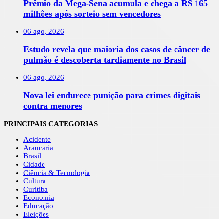
Prêmio da Mega-Sena acumula e chega a R$ 165
milhões após sorteio sem vencedores
06 ago, 2026
Estudo revela que maioria dos casos de câncer de
pulmão é descoberta tardiamente no Brasil
06 ago, 2026
Nova lei endurece punição para crimes digitais
contra menores
PRINCIPAIS CATEGORIAS
Acidente
Araucária
Brasil
Cidade
Ciência & Tecnologia
Cultura
Curitiba
Economia
Educação
Eleições