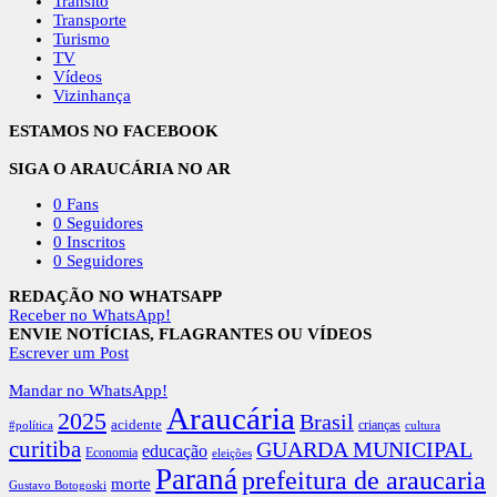
Trânsito
Transporte
Turismo
TV
Vídeos
Vizinhança
ESTAMOS NO FACEBOOK
SIGA O ARAUCÁRIA NO AR
0
Fans
0
Seguidores
0
Inscritos
0
Seguidores
REDAÇÃO NO WHATSAPP
Receber no WhatsApp!
ENVIE NOTÍCIAS, FLAGRANTES OU VÍDEOS
Escrever um Post
Mandar no WhatsApp!
Araucária
2025
Brasil
acidente
crianças
cultura
#política
curitiba
GUARDA MUNICIPAL
educação
Economia
eleições
Paraná
prefeitura de araucaria
morte
Gustavo Botogoski