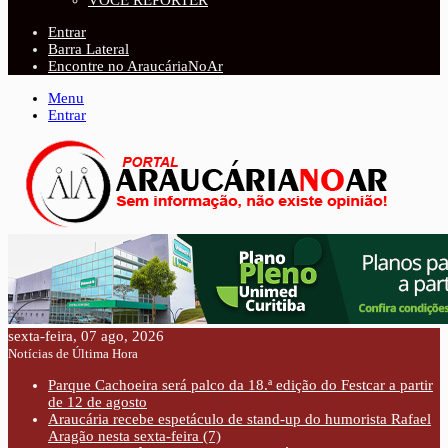
VOCÊ REPÓRTER
Entrar
Barra Lateral
Encontre no AraucáriaNoAr
Menu
Entrar
sexta-feira, 07 ago, 2026
Notícias de Última Hora
Parque Cachoeira será palco da 18.ª edição do Festcar a partir
de 12 de agosto
Araucária recebe espetáculo de stand-up do humorista Rafael
Aragão nesta sexta-feira (7)