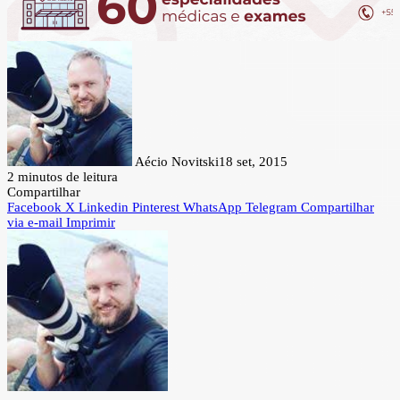
Aécio Novitski
18 set, 2015
2 minutos de leitura
Compartilhar
Facebook
X
Linkedin
Pinterest
WhatsApp
Telegram
Compartilhar
via e-mail
Imprimir