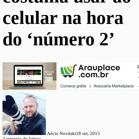
celular na hora
do ‘número 2’
Aécio Novitski
18 set, 2015
2 minutos de leitura